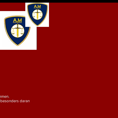
h?
ehmen.
e besonders daran