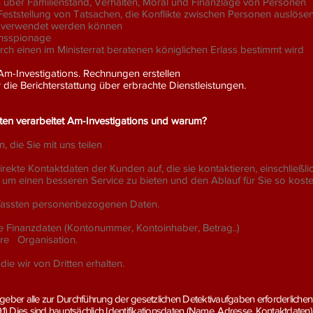
 über Familienstand, Verhalten, Moral und Finanzlage von Personen
ststellung von Tatsachen, die Konflikte zwischen Personen auslöse
e verwendet werden können
nsspionage
urch einen im Ministerrat beratenen königlichen Erlass bestimmt wird
Am-Investigations. Rechnungen erstellen
r die Berichterstattung über erbrachte Dienstleistungen.
n verarbeitet Am-Investigations und warum?
die Sie mit uns teilen
direkte Kontaktdaten der Kunden auf, die sie kontaktieren, einschli
, um einen besseren Service zu bieten und den Ablauf für Sie so kost
rfassten personenbezogenen Daten.
lle Finanzdaten (Kontonummer, Kontoinhaber, Betrag..)
re
Organisation.
e wir von Dritten erhalten.
geber alle zur Durchführung der gesetzlichen Detektivaufgaben erforderliche
1991) Dies sind hauptsächlich Identifikationsdaten (Name, Adresse, Kontaktdate