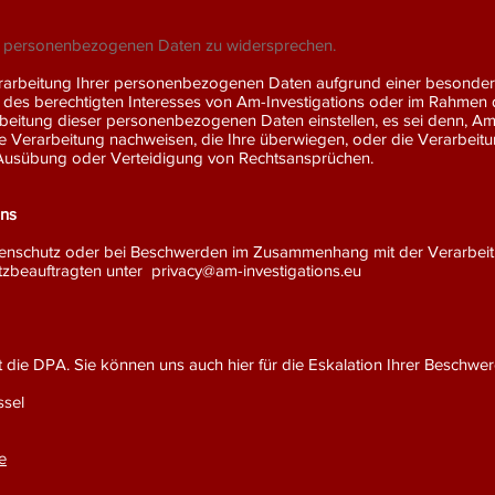
rer personenbezogenen Daten zu widersprechen.
erarbeitung Ihrer personenbezogenen Daten aufgrund einer besonder
des berechtigten Interesses von Am-Investigations oder im Rahmen de
arbeitung dieser personenbezogenen Daten einstellen, es sei denn, A
ie Verarbeitung nachweisen, die Ihre überwiegen, oder die Verarbe
Ausübung oder Verteidigung von Rechtsansprüchen.
ons
atenschutz oder bei Beschwerden im Zusammenhang mit der Verarbei
tzbeauftragten unter
privacy@am-investigations.eu
die DPA. Sie können uns auch hier für die Eskalation Ihrer Beschwer
ssel
e