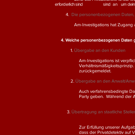
erforderlich sind
sind
an
um dein
4.
Die personenbezogenen Daten, d
Am-Investigations hat Zugang als 
4. Welche personenbezogenen Daten g
1.
Übergabe an den Kunden
Am-Investigations ist verpf
Verhältnismäßigkeitsprinzip
zurückgemeldet.
2.
Übergabe an den Anwalt/Anwa
Auch verfahrensbedingte D
Party geben. Während der An
3.
Übertragung an staatliche Stelle
Zur Erfüllung unserer Aufgab
dass der Privatdetektiv auf 