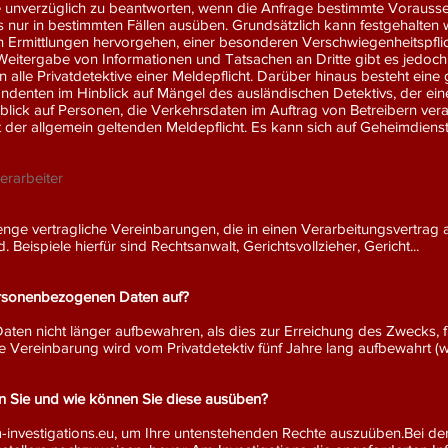
iese unverzüglich zu beantworten, wenn die Anfrage bestimmte Vorauss
s nur in bestimmten Fällen ausüben. Grundsätzlich kann festgehalten 
n Ermittlungen hervorgehen, einer besonderen Verschwiegenheitspflic
Weitergabe von Informationen und Tatsachen an Dritte gibt es jedoch
n alle Privatdetektive einer Meldepflicht. Darüber hinaus besteht eine
denten im Hinblick auf Mängel des ausländischen Detektivs, der eine
blick auf Personen, die Verkehrsdaten im Auftrag von Betreibern ver
t der allgemein geltenden Meldepflicht. Es kann sich auf Geheimdienst 
erarbeiter
trenge vertragliche Vereinbarungen, die in einen Verarbeitungsvertr
 Beispiele hierfür sind Rechtsanwalt, Gerichtsvollzieher, Gericht...
ersonenbezogenen Daten auf?
Daten nicht länger aufbewahren, als dies zur Erreichung des Zwecks, 
liche Vereinbarung wird vom Privatdetektiv fünf Jahre lang aufbewahrt (
n Sie und wie können Sie diese ausüben?
investigations.eu
, um Ihre untenstehenden Rechte auszuüben.Bei der