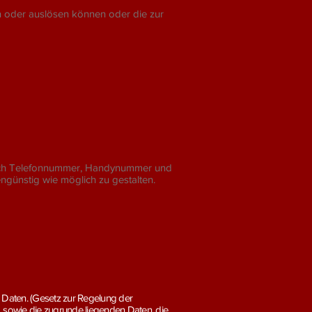
n oder auslösen können oder die zur
eßlich Telefonnummer, Handynummer und
engünstig wie möglich zu gestalten.
n Daten. (Gesetz zur Regelung der
n), sowie die zugrunde liegenden Daten, die