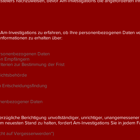
llers nachzuweisen, bevor Am-Investigations die angeforderten Info
n Am-Investigations zu erfahren, ob Ihre personenbezogenen Daten ve
nformationen zu erhalten über:
personenbezogenen Daten
on Empfängern
iterien zur Bestimmung der Frist
sichtsbehörde
en Entscheidungsfindung
sonenbezogener Daten
erzügliche Berichtigung unvollständiger, unrichtiger, unangemessene
m neuesten Stand zu halten, fordert Am-Investigations Sie in jedem F
echt auf Vergessenwerden“)