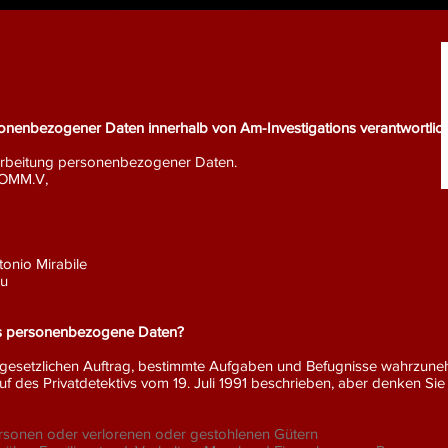
rsonenbezogener Daten innerhalb von Am-Investigations verantwortlic
rarbeitung personenbezogener Daten.
OMM.V,
tonio Mirabile
eu
ns personenbezogene Daten?
n gesetzlichen Auftrag, bestimmte Aufgaben und Befugnisse wahrzun
uf des Privatdetektivs vom 19. Juli 1991 beschrieben, aber denken Si
ersonen oder verlorenen oder gestohlenen Gütern